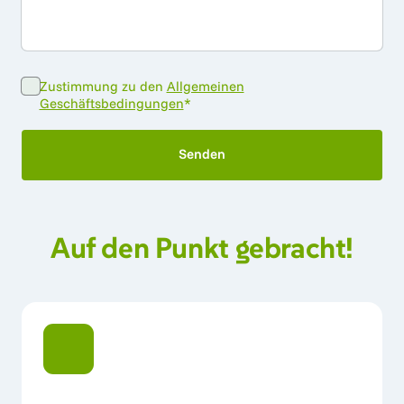
Zustimmung zu den
Allgemeinen
(opens in new tab)
Geschäftsbedingungen
*
Senden
Auf 
den 
Punkt 
gebracht!