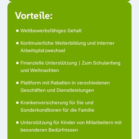
- Berufserfahrung als Pflegefachkraft in der 
umfassenden und dem jeweiligen 
Intensivpflege                                                                        
Vorteile:
Krankheitsbild entsprechenden Grund- und 
Behandlungspflege
- Bereitschaft zum Schichtdienst
Wettbewerbsfähiges Gehalt
- Pflegedokumentation, Pflegeanamnese, 
Pflegeplanung
Kontinuierliche Weiterbildung und interner 
Arbeitsplatzwechsel
- Patientensicherheit gewährleisten
Finanzielle Unterstützung | Zum Schulanfang 
und Weihnachten  
Plattform mit Rabatten in verschiedenen 
Geschäften und Dienstleistungen
Krankenversicherung für Sie und 
Sonderkondtionen für die Familie
Unterstützung für Kinder von Mitarbeitern mit 
besonderen Bedürfnissen