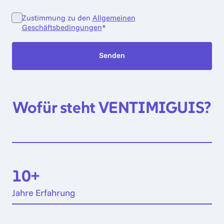
Zustimmung zu den
Allgemeinen
(opens in new tab)
Geschäftsbedingungen
*
Senden
Wofür 
steht 
VENTIMIGUIS?
10+
Jahre 
Erfahrung