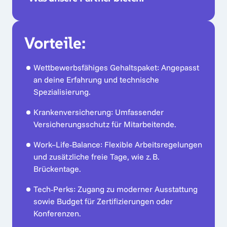
- Fundierte Erfahrung in der 
- Technologische Umgebung: Projekte mit 
Softwareentwicklung.
modernen Technologien im Frontend‑ und 
Vorteile:
Backend‑Bereich.
- Gute Kenntnisse agiler Methoden 
(Scrum/Kanban).
- Flexibilität: Arbeitsmodelle, die sich an die 
Wettbewerbsfähiges Gehaltspaket: Angepasst 
aktuellen Bedürfnisse anpassen – Remote, 
- Sehr gute Englischkenntnisse, unabdingbar 
an deine Erfahrung und technische 
Hybrid oder vor Ort.
für internationale Projekte.
Spezialisierung.
- Karriereentwicklung: Klare Entwicklungswege 
Krankenversicherung: Umfassender 
und kontinuierliche Unterstützung bei 
Versicherungsschutz für Mitarbeitende.
Weiterbildung.
Work–Life‑Balance: Flexible Arbeitsregelungen 
- Kultur: Multikulturelle, inklusive 
und zusätzliche freie Tage, wie z. B. 
Arbeitsumgebungen mit Fokus auf 
Brückentage.
Zusammenarbeit und Wissensaustausch.
Tech‑Perks: Zugang zu moderner Ausstattung 
sowie Budget für Zertifizierungen oder 
Konferenzen.